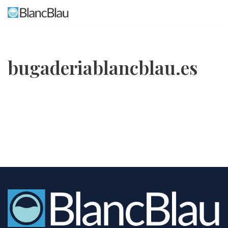
Skip
to
content
bugaderiablancblau.es